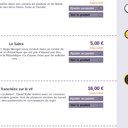
Disponible
aîne dans son univers de piraterie et de féérie,
de ses deux héros, Ecko et Cendre.
Ajouter au panier
Voir le produit
5,00 €
Le Sabre
Disponible
n°1 Hugo Mougel nous conduit dans un centre de
ué en Antarctique qui est pris d'assaut par des
Ajouter au panier
de la République n'a d'autre choix que de solliciter
une...
Voir le produit
16,00 €
Tranchées sur le vif
Disponible
 coulisses", David Bulle revient avec un nouveau
remière guerre, fruit de plusieurs années de travail
Ajouter au panier
 des passionnés et connaisseurs du sujet.
Voir le produit