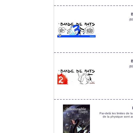
B
(B
B
(B
Par-delà les limites de l
de la physique sont au