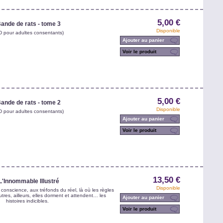
5,00 €
ande de rats - tome 3
Disponible
D pour adultes consentants)
Ajouter au panier
Voir le produit
5,00 €
ande de rats - tome 2
Disponible
D pour adultes consentants)
Ajouter au panier
Voir le produit
13,50 €
L'Innommable Illustré
Disponible
a conscience, aux tréfonds du réel, là où les règles
tres, ailleurs, elles dorment et attendent… les
Ajouter au panier
histoires indicibles.
Voir le produit