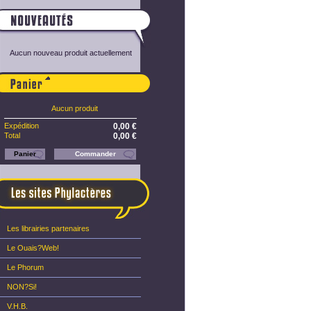
Aucun nouveau produit actuellement
Panier
Aucun produit
Expédition
0,00 €
Total
0,00 €
Panier
Commander
Les librairies partenaires
Le Ouais?Web!
Le Phorum
NON?Si!
V.H.B.