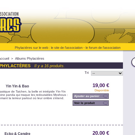
Phylactères sur le web :
le site de l'association
-
le forum de l'association
Accueil
>
Albums Phylactères
PHYLACTÈRES
Il y a 16 produits.
Tri
19,00 €
Yin Yin & Bao
Disponible
astique de Taichen, la belle et intrépide Yin-Yin
ne panda qui traque les redoutables Moshous :
Ajouter au panier
mant la terreur partout où leur ombre s'étend.
Voir le produit
20,00 €
Ecko & Cendre