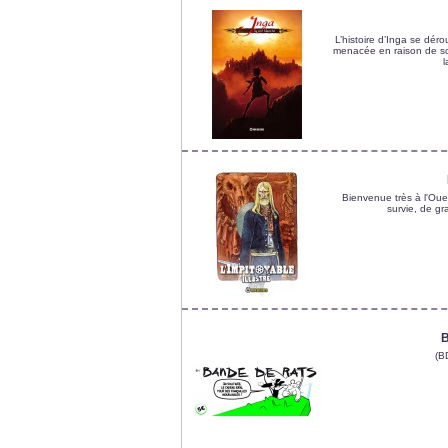
L’histoire d’Inga se déro
menacée en raison de so
l
Bienvenue très à l'Oues
survie, de g
B
(B