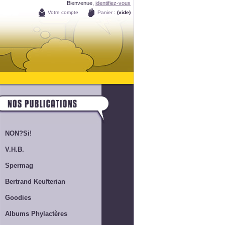
Bienvenue,
identifiez-vous
Votre compte
Panier :
(vide)
NON?Si!
V.H.B.
Spermag
Bertrand Keufterian
Goodies
Albums Phylactères