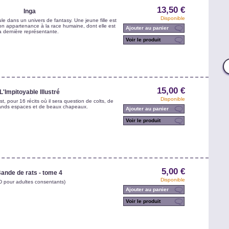
13,50 €
Inga
Disponible
ule dans un univers de fantasy. Une jeune fille est
n appartenance à la race humaine, dont elle est
Ajouter au panier
a dernière représentante.
Voir le produit
15,00 €
L'Impitoyable Illustré
Disponible
t, pour 16 récits où il sera question de colts, de
rands espaces et de beaux chapeaux.
Ajouter au panier
Voir le produit
5,00 €
ande de rats - tome 4
Disponible
D pour adultes consentants)
Ajouter au panier
Voir le produit