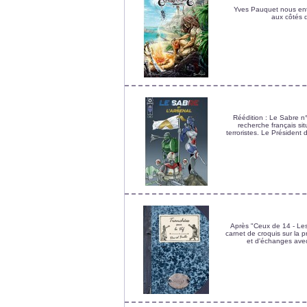
Yves Pauquet nous entr
aux côtés 
Réédition : Le Sabre 
recherche français sit
terroristes. Le Président 
Après "Ceux de 14 - Les
carnet de croquis sur la p
et d'échanges avec