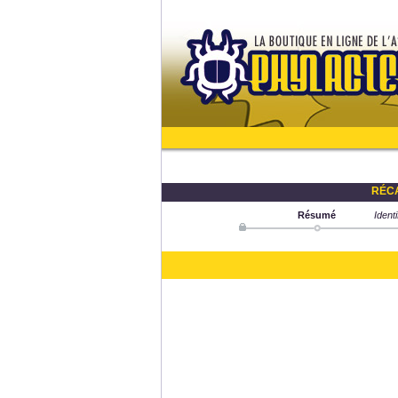
RÉCA
Résumé
Ident