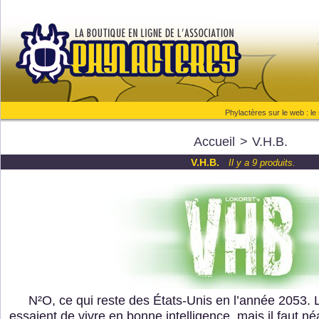
Phylactères sur le web :
le
Accueil
>
V.H.B.
V.H.B.
Il y a 9 produits.
N²O, ce qui reste des États-Unis en l’année 2053.
essaient de vivre en bonne intelligence, mais il faut 