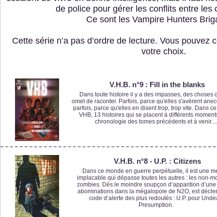
de police pour gérer les conflits entre l
Ce sont les Vampire Hunters Brig
Cette série n’a pas d’ordre de lecture. Vous pouvez
votre choix.
V.H.B. n°9 : Fill in the blanks
Dans toute histoire il y a des impasses, des choses 
omet de raconter. Parfois, parce qu'elles s'avèrent ane
parfois, parce qu'elles en disent trop, trop vite. Dans c
VHB, 13 histoires qui se placent à différents moment
chronologie des tomes précédents et à venir...
V.H.B. n°8 - U.P. : Citizens
Dans ce monde en guerre perpétuelle, il est une 
implacable qui dépasse toutes les autres : les non-mo
zombies. Dès le moindre soupçon d’apparition d’une
abominations dans la mégalopole de N2O, est décle
code d’alerte des plus redoutés : U.P. pour Und
Presumption.