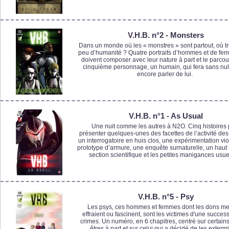
V.H.B. n°2 - Monsters
Dans un monde où les « monstres » sont partout, où t
peu d’humanité ? Quatre portraits d’hommes et de fe
doivent composer avec leur nature à part et le parcou
cinquième personnage, un humain, qui fera sans nul
encore parler de lui.
V.H.B. n°1 - As Usual
Une nuit comme les autres à N2O. Cinq histoires
présenter quelques-unes des facettes de l’activité des 
un interrogatoire en huis clos, une expérimentation vi
prototype d’armure, une enquête surnaturelle, un haut f
section scientifique et les petites manigances usue
V.H.B. n°5 - Psy
Les psys, ces hommes et femmes dont les dons m
effraient ou fascinent, sont les victimes d'une succes
crimes. Un numéro, en 6 chapitres, centré sur certain
êtres à part et sur celui qui a décidé de les extermi