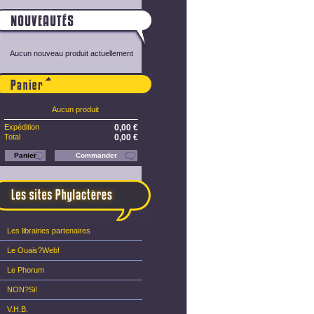
Aucun nouveau produit actuellement
Panier
Aucun produit
Expédition
0,00 €
Total
0,00 €
Panier
Commander
Les librairies partenaires
Le Ouais?Web!
Le Phorum
NON?Si!
V.H.B.