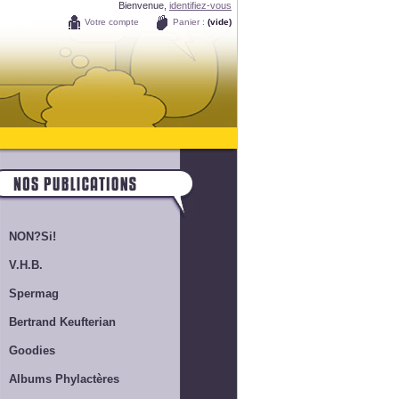
Bienvenue,
identifiez-vous
Votre compte
Panier :
(vide)
NON?Si!
V.H.B.
Spermag
Bertrand Keufterian
Goodies
Albums Phylactères