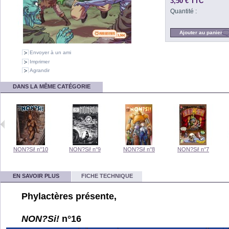
3,50 €
TTC
Quantité :
Envoyer à un ami
Imprimer
Agrandir
DANS LA MÊME CATÉGORIE
NON?Si! n°10
NON?Si! n°9
NON?Si! n°8
NON?Si! n°7
EN SAVOIR PLUS
FICHE TECHNIQUE
Phylactères présente,
NON?Si!
n°16