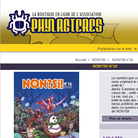
Phylactères sur le web :
le
Accueil
>
NON?Si!
>
NON?Si! n°16
NON?SI! N°16
Le numéro que vo
sans vraiment le 
enfin là !
Après 3 années d
cause de... enfin
La vie, tout ça...
enfin la suite de
héros préférés de
dans ce numéro e
de NON?Si!
Plus de détails